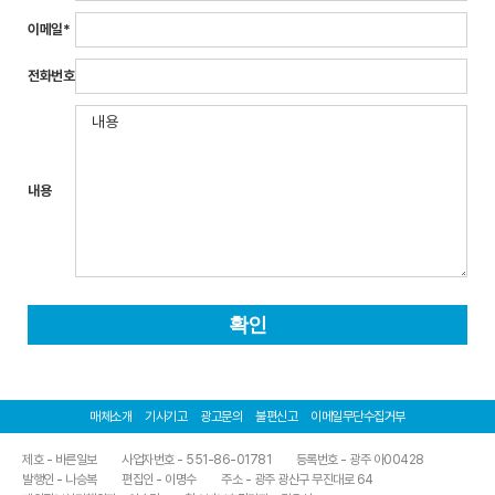
이메일*
전화번호
내용
확인
매체소개
기사기고
광고문의
불편신고
이메일무단수집거부
제호 - 바른일보
사업자번호 - 551-86-01781
등록번호 - 광주 아00428
발행인 - 나승복
편집인 - 이명수
주소 - 광주 광산구 무진대로 64