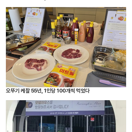
오뚜기 케챂 55년, 1인당 100개씩 먹었다