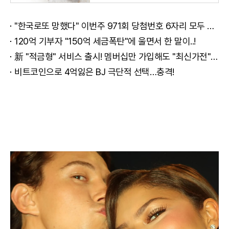
"한국로또 망했다" 이번주 971회 당첨번호 6자리 모두 유출...관계자 실수로 "비상"!
120억 기부자 "150억 세금폭탄"에 울면서 한 말이..!
新 "적금형" 서비스 출시! 멤버십만 가입해도 "최신가전" 선착순 100% 무료 경품지원!!
비트코인으로 4억잃은 BJ 극단적 선택…충격!