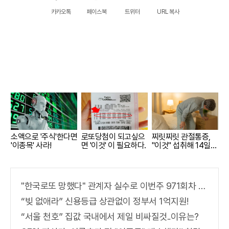
카카오톡
페이스북
트위터
URL 복사
소액으로 '주식'한다면
로또당첨이 되고싶으
찌릿찌릿 관절통증,
'이종목' 사라!
면 '이것' 이 필요하다.
"이것" 섭취해 14일만
에 완화
"한국로또 망했다" 관계자 실수로 이번주 971회차 번호 6자리 공개!? 꼭 확인해라!
“빚 없애라” 신용등급 상관없이 정부서 1억지원!
“서울 천호” 집값 국내에서 제일 비싸질것..이유는?