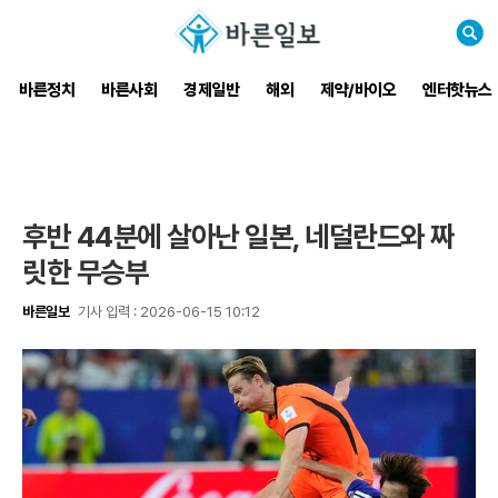
검
색
바른정치
바른사회
경제일반
해외
제약/바이오
엔터핫뉴스
후반 44분에 살아난 일본, 네덜란드와 짜
릿한 무승부
바른일보
기사 입력 : 2026-06-15 10:12