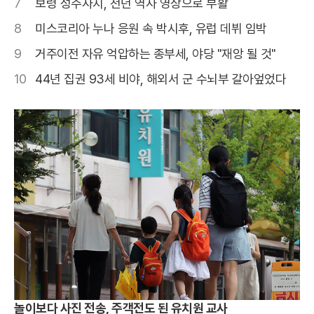
7
보령 성주사지, 천년 역사 영상으로 부활
8
미스코리아 누나 응원 속 박시후, 유럽 데뷔 임박
9
거주이전 자유 억압하는 종부세, 야당 "재앙 될 것"
10
44년 집권 93세 비야, 해외서 군 수뇌부 갈아엎었다
놀이보다 사진 전송, 주객전도 된 유치원 교사