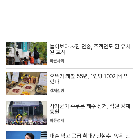
놀이보다 사진 전송, 주객전도 된 유치
원 교사
바른사회
오뚜기 케챂 55년, 1인당 100개씩 먹
었다
경제일반
사기꾼이 주무른 제주 선거, 직원 강제
동원
바른정치
대출 막고 공급 확대? 안철수 "앞뒤 안