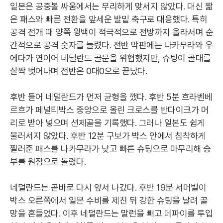
일본은 공중볼 싸움에서는 무리하게 맞서지 않았다. 대신 짧
은 패스와 빠른 전환을 앞세운 발밑 축구로 대응했다. 특히
공격 전개 때 양쪽 윙백이 적극적으로 전방까지 올라서며 순
간적으로 공격 숫자를 늘렸다. 전반 막판에는 나카무라와 우
에다가 연이어 네덜란드 골문을 위협했지만, 슈팅이 골대를
살짝 벗어나며 전반은 0대0으로 끝났다.
후반 들어 네덜란드가 먼저 균형을 깼다. 후반 5분 흐라벤베
르흐가 페널티박스 중앙으로 올린 크로스를 반다이크가 머
리로 받아 넣으며 선제골을 기록했다. 그러나 일본도 쉽게
물러서지 않았다. 후반 12분 구보가 박스 안에서 침착하게
찔러준 패스를 나카무라가 낮고 빠른 슈팅으로 마무리해 승
부를 원점으로 돌렸다.
네덜란드는 곧바로 다시 앞서 나갔다. 후반 19분 서머빌이
박스 오른쪽에서 일본 수비를 제친 뒤 강한 슈팅을 날려 골
망을 흔들었다. 이후 네덜란드는 말런을 빼고 데파이를 투입