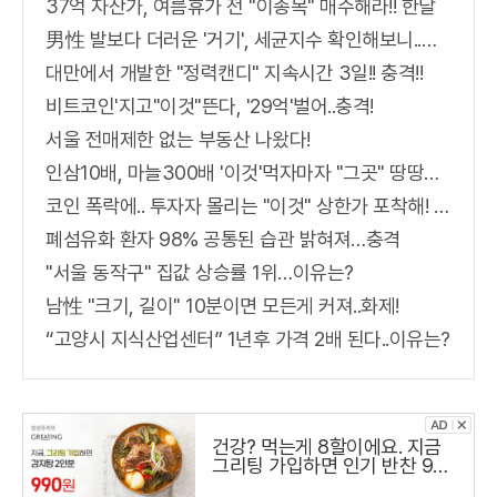
37억 자산가, 여름휴가 전 "이종목" 매수해라!! 한달
男性 발보다 더러운 '거기', 세균지수 확인해보니..충격!
대만에서 개발한 "정력캔디" 지속시간 3일!! 충격!!
비트코인'지고"이것"뜬다, '29억'벌어..충격!
서울 전매제한 없는 부동산 나왔다!
인삼10배, 마늘300배 '이것'먹자마자 "그곳" 땅땅해져..헉!
코인 폭락에.. 투자자 몰리는 "이것" 상한가 포착해! 미리 투자..
폐섬유화 환자 98% 공통된 습관 밝혀져…충격
"서울 동작구" 집값 상승률 1위…이유는?
남性 "크기, 길이" 10분이면 모든게 커져..화제!
“고양시 지식산업센터” 1년후 가격 2배 된다..이유는?
건강? 먹는게 8할이에요. 지금
그리팅 가입하면 인기 반찬 990
원