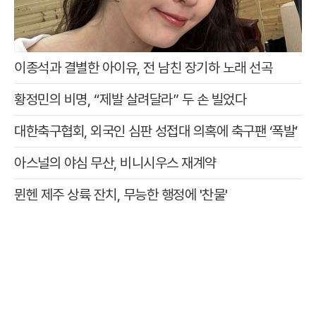
이종석과 결별한 아이유, 전 남친 장기하 노래 선곡
황정민의 비명, “제발 살려달라” 두 손 빌었다
대한축구협회, 외국인 심판 성접대 의혹에 축구팬 ‘폭발’
아스널의 야심 무산, 비니시우스 재계약
뮌헨 제주 상륙 잔치, 무능한 행정에 '찬물'