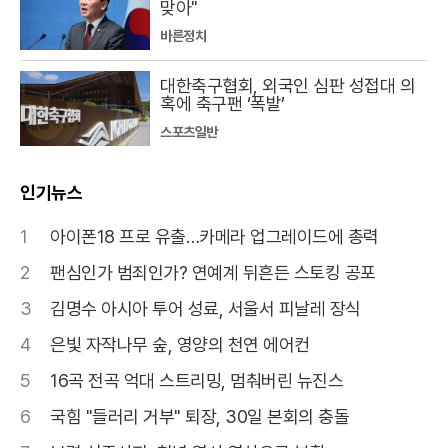
맞아"
바른정치
대한축구협회, 외국인 심판 성접대 의
혹에 축구팬 ‘폭발’
스포츠일반
인기뉴스
1
아이폰18 프로 유출…카메라 업그레이드에 총력
2
팬심인가 범죄인가? 연예계 뒤흔든 스토킹 공포
3
김명수 아시아 투어 성료, 서울서 피날레 장식
4
은빛 자작나무 숲, 영양의 천연 에어컨
5
16곡 전곡 억대 스트리밍, 멈춰버린 뉴진스
6
국힘 "들러리 거부" 퇴장, 30일 본회의 충돌