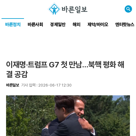
검
색
바른정치
바른사회
경제일반
해외
제약/바이오
엔터핫뉴스
이재명·트럼프 G7 첫 만남…북핵 평화 해
결 공감
바른일보
기사 입력 : 2026-06-17 12:30