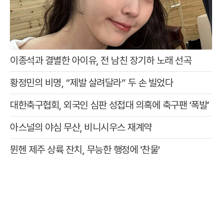
이종석과 결별한 아이유, 전 남친 장기하 노래 선곡
황정민의 비명, “제발 살려달라” 두 손 빌었다
대한축구협회, 외국인 심판 성접대 의혹에 축구팬 ‘폭발’
아스널의 야심 무산, 비니시우스 재계약
뮌헨 제주 상륙 잔치, 무능한 행정에 '찬물'