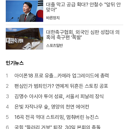
대출 막고 공급 확대? 안철수 "앞뒤 안
맞아"
바른정치
대한축구협회, 외국인 심판 성접대 의
혹에 축구팬 ‘폭발’
스포츠일반
인기뉴스
1
아이폰18 프로 유출…카메라 업그레이드에 총력
2
팬심인가 범죄인가? 연예계 뒤흔든 스토킹 공포
3
김명수 아시아 투어 성료, 서울서 피날레 장식
4
은빛 자작나무 숲, 영양의 천연 에어컨
5
16곡 전곡 억대 스트리밍, 멈춰버린 뉴진스
6
국힘 "들러리 거부" 퇴장, 30일 본회의 충돌