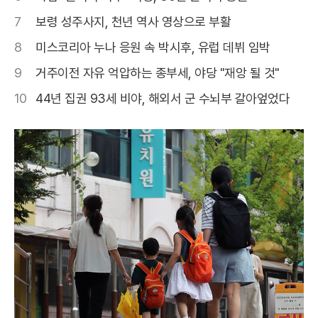
7
보령 성주사지, 천년 역사 영상으로 부활
8
미스코리아 누나 응원 속 박시후, 유럽 데뷔 임박
9
거주이전 자유 억압하는 종부세, 야당 "재앙 될 것"
10
44년 집권 93세 비야, 해외서 군 수뇌부 갈아엎었다