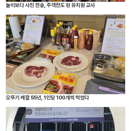
놀이보다 사진 전송, 주객전도 된 유치원 교사
오뚜기 케챂 55년, 1인당 100개씩 먹었다