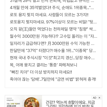
31살에 29억 벌고 먼저 은퇴해, 비법없고 규칙만 지켰다!
4개월 만에 35억벌었다!! 주식, 순매도 1위종목..."충격"
로또 용지 찢지 마세요. 사람들이 모르는 3가지!!
로또용지 찢지마세요. 97%이상이 모르는 비밀! "뒷면 비추면 번호 보인다!?"
오직 왕(王)들만 먹었다는 천하제일 명약 "침향" 싹쓰리 완판!! 왜 난리났나 봤더니..경악!
월수익 3000만원 가능하다!? 고수입 올리는 이 "자격증"에 몰리는 이유 알고보니…
일자리가 급급하다면? 月3000만원 수익 가능한 이 "자격증" 주목받고 있어..
한달만에 "37억" 터졌다?! 매수율 1위..."이종목" 당장사라!
현재 국내 주식시장 "이것"최고치 경신...당장 매수해라!!
목, 어깨 뭉치고 결리는 '통증' 파헤쳐보니
"빠진 치아" 더 이상 방치하지 마세요!!
죽어야 끊는 '담배'..7일만에 "금연 비법" 밝혀져 충격!
건강? 먹는게 8할이에요. 지금
그리팅 가입하면 인기 반찬 990