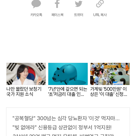
카카오톡
페이스북
트위터
URL 복사
나만 몰랐던 보청기
'7년'안에 갚으면 되는
가계빚 '500만원' 이
국가 지원 소식
'초'저금리 대출 인
상은 '이 대출' 신청해
기...
라!
"공복혈당" 300넘는 심각 당뇨환자 '이것' 먹자마자..바로
"빚 없애라" 신용등급 상관없이 정부서 1억지원!