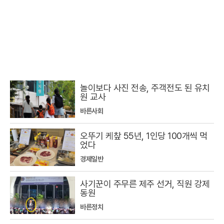
놀이보다 사진 전송, 주객전도 된 유치
원 교사
바른사회
오뚜기 케챂 55년, 1인당 100개씩 먹
었다
경제일반
사기꾼이 주무른 제주 선거, 직원 강제
동원
바른정치