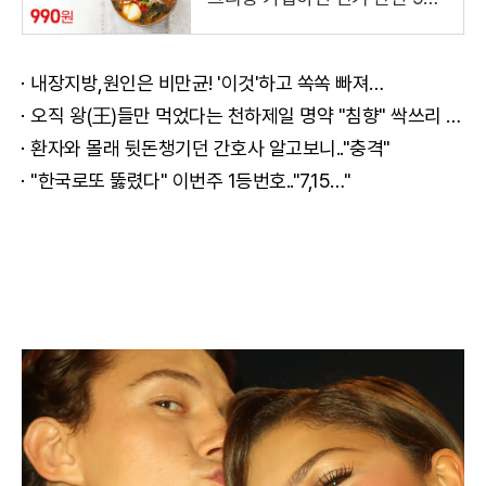
원
내장지방,원인은 비만균! '이것'하고 쏙쏙 빠져…
오직 왕(王)들만 먹었다는 천하제일 명약 "침향" 싹쓰리 완판!! 왜 난리났나 봤더니..경악!
환자와 몰래 뒷돈챙기던 간호사 알고보니.."충격"
"한국로또 뚫렸다" 이번주 1등번호.."7,15…"