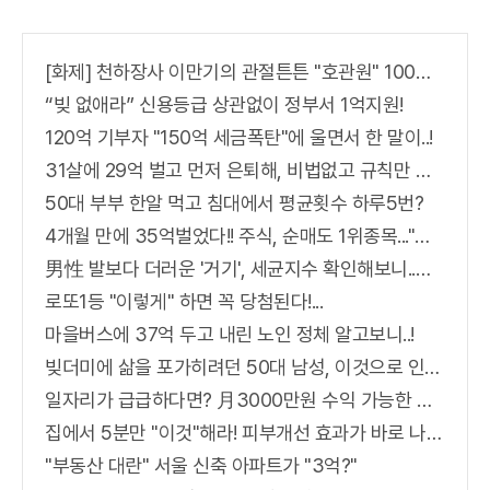
요”
요
[화제] 천하장사 이만기의 관절튼튼 "호관원" 100%당첨 혜택 난리나!!
“빚 없애라” 신용등급 상관없이 정부서 1억지원!
120억 기부자 "150억 세금폭탄"에 울면서 한 말이..!
31살에 29억 벌고 먼저 은퇴해, 비법없고 규칙만 지켰다!
50대 부부 한알 먹고 침대에서 평균횟수 하루5번?
4개월 만에 35억벌었다!! 주식, 순매도 1위종목..."충격"
男性 발보다 더러운 '거기', 세균지수 확인해보니..충격!
로또1등 "이렇게" 하면 꼭 당첨된다!...
마을버스에 37억 두고 내린 노인 정체 알고보니..!
빚더미에 삶을 포가히려던 50대 남성, 이것으로 인생역전
일자리가 급급하다면? 月3000만원 수익 가능한 이 "자격증" 주목받고 있어..
집에서 5분만 "이것"해라! 피부개선 효과가 바로 나타난다!!
"부동산 대란" 서울 신축 아파트가 "3억?"