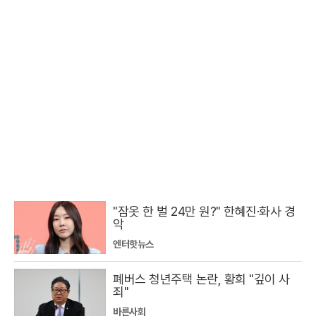
"잠옷 한 벌 24만 원?" 한혜진·화사 경
악
엔터핫뉴스
폐버스 청년주택 논란, 황희 "깊이 사
죄"
바른사회