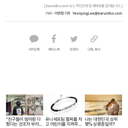
[ barunilbo.com 뉴스 무단전재 및 재배포를 금지합니다. ]
기사 - 이연정 기자
YeonjungLee@barunilbo.com
카카오톡
페이스북
트위터
URL 복사
“친구들이 엄마랑 다
유니세프팀 팔찌를 차
나는 대한민국 상위
퉜다는 것조차 부러워
고 어린이를 지켜주세
몇% 상류층일까?