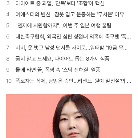
3
다이어트 중 과일, '단독'보다 '조합'이 핵심
4
여에스더의 변신…잠옷 입고 운동하는 '무서운' 이유
5
"엔저에 시원함까지"…이번 주 일본 여행 꿀팁
6
대한축구협회, 외국인 심판 성접대 의혹에 축구팬 ‘폭
발’
7
비비, 옷 벗고 남성 댄서들 사이로…워터밤 ‘19금 무대’
갑론을박
8
굶지 말고 드세요, 다이어트 돕는 8가지 식품
9
물에 타면 끝, 폭염 속 '스틱 전해질' 열풍
10
폭로자는 삭제, 담임은 증언…리센느 '원이 일진설'의 결
말