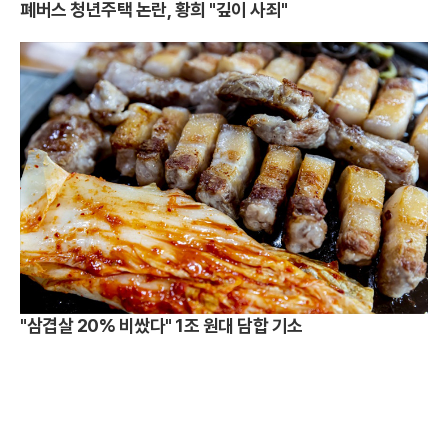
폐버스 청년주택 논란, 황희 "깊이 사죄"
"삼겹살 20% 비쌌다" 1조 원대 담합 기소