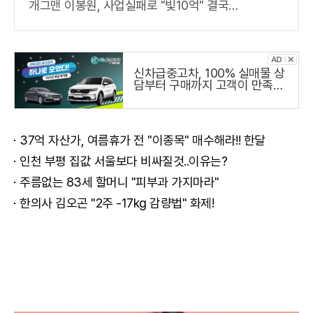
개그맨 이봉원, 사업실패로 "빛10억" 결국…
신차급중고차, 100% 실매물 상
담부터 구매까지 고객이 만족하
는 하나중고차
37억 자산가, 여름휴가 전 "이종목" 매수해라!! 한달
인천 부평 집값 서울보다 비싸질것..이유는?
주름없는 83세 할머니 "피부과 가지마라"
한의사 김오곤 "2주 -17kg 감량법" 화제!