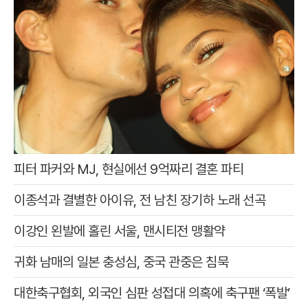
피터 파커와 MJ, 현실에선 9억짜리 결혼 파티
이종석과 결별한 아이유, 전 남친 장기하 노래 선곡
이강인 왼발에 홀린 서울, 맨시티전 맹활약
귀화 남매의 일본 충성심, 중국 관중은 침묵
대한축구협회, 외국인 심판 성접대 의혹에 축구팬 ‘폭발’