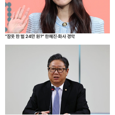
"잠옷 한 벌 24만 원?" 한혜진·화사 경악