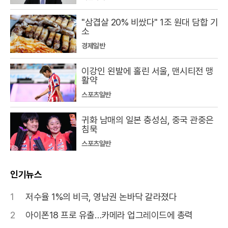
"삼겹살 20% 비쌌다" 1조 원대 담합 기
소
경제일반
이강인 왼발에 홀린 서울, 맨시티전 맹
활약
스포츠일반
귀화 남매의 일본 충성심, 중국 관중은
침묵
스포츠일반
인기뉴스
1
저수율 1%의 비극, 영남권 논바닥 갈라졌다
2
아이폰18 프로 유출…카메라 업그레이드에 총력