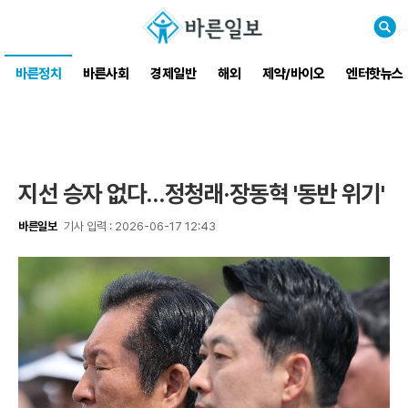
검
색
바른정치
바른사회
경제일반
해외
제약/바이오
엔터핫뉴스
지선 승자 없다…정청래·장동혁 '동반 위기'
바른일보
기사 입력 : 2026-06-17 12:43