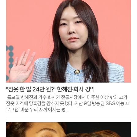
"잠옷 한 벌 24만 원?" 한혜진·화사 경악
톱모델 한혜진과 가수 화사가 전통시장에서 마주한 예상 밖의 고가
잠옷 가격에 당혹감을 감추지 못했다. 지난 9일 방송된 SBS 예능 프
로그램 '미운 우리 새끼'에서는 평..