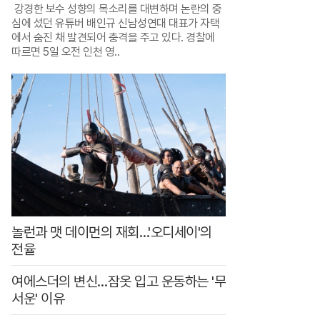
강경한 보수 성향의 목소리를 대변하며 논란의 중
조
심에 섰던 유튜버 배인규 신남성연대 대표가 자택
,
에서 숨진 채 발견되어 충격을 주고 있다. 경찰에
따르면 5일 오전 인천 영..
별
이
되
어
상
조
놀런과 맷 데이먼의 재회…'오디세이'의
전율
여에스더의 변신…잠옷 입고 운동하는 '무
서운' 이유