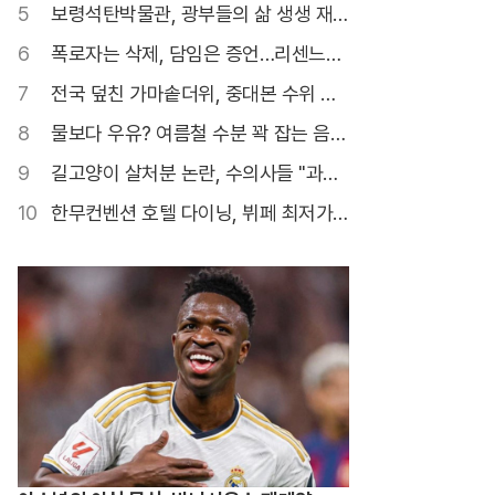
다"
5
보령석탄박물관, 광부들의 삶 생생 재
현
6
폭로자는 삭제, 담임은 증언…리센느
'원이 일진설'의 결말
7
전국 덮친 가마솥더위, 중대본 수위 높
여 대응
8
물보다 우유? 여름철 수분 꽉 잡는 음료
들
9
길고양이 살처분 논란, 수의사들 "과학
적 근거 부족"
10
한무컨벤션 호텔 다이닝, 뷔페 최저가
도전