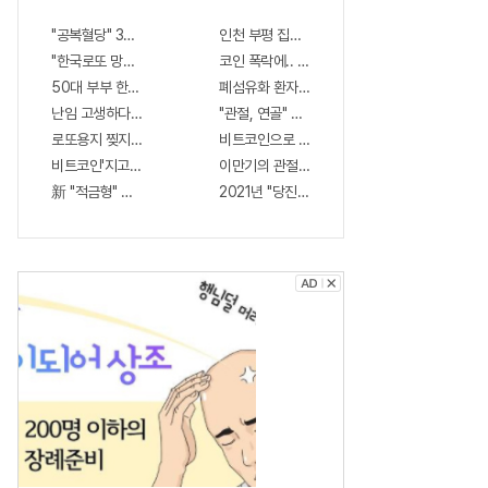
"공복혈당" 300넘는 심각 당뇨환자 '이것' 먹자마자..바로
인천 부평 집값 서울보다 비싸질것..이유는?
"한국로또 망했다" 관계자 실수로 이번주 971회차 번호 6자리 공개!? 꼭 확인
코인 폭락에.. 투자자 몰리는 "이것" 상한가 포착해
50대 부부 한알 먹고 침대에서 평균횟수 하루5번?
폐섬유화 환자 98% 공통된 습관 밝혀져…충격
난임 고생하다 폐경 후, '57세' 최고령 쌍둥이 출산?
"관절, 연골" 통증 연골 99%재생, 병원 안가도돼.
로또용지 찢지마세요. 97%이상이 모르는 비밀! "뒷면 비추면 번호 보인다!?"
비트코인으로 4억잃은 BJ 극단적 선택…충격!
비트코인'지고"이것"뜬다, '29억'벌어..충격!
이만기의 관절튼튼 "호관원" 100%당첨 혜택 난리
新 "적금형" 서비스 출시! 멤버십만 가입해도 "최신가전" 선착순 100% 무료 경
2021년 "당진" 집값 상승률 1위..왜일까?
아
직
도
상