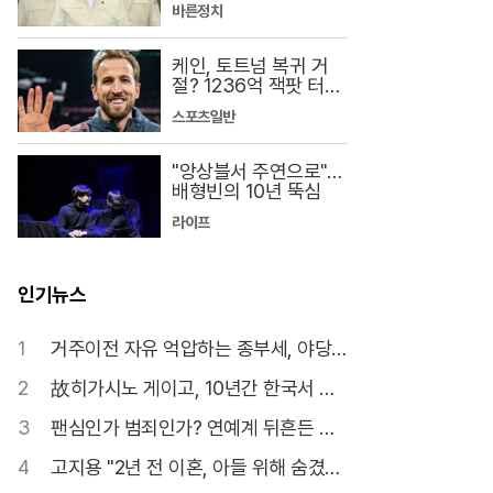
바른정치
케인, 토트넘 복귀 거
절? 1236억 잭팟 터진
다
스포츠일반
"앙상블서 주연으로"…
배형빈의 10년 뚝심
라이프
인기뉴스
1
거주이전 자유 억압하는 종부세, 야당
"재앙 될 것"
2
故히가시노 게이고, 10년간 한국서 가
장 많이 팔린 작가 등극
3
팬심인가 범죄인가? 연예계 뒤흔든 스
토킹 공포
4
고지용 "2년 전 이혼, 아들 위해 숨겼