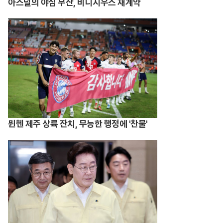
아스널의 야심 무산, 비니시우스 재계약
뮌헨 제주 상륙 잔치, 무능한 행정에 '찬물'