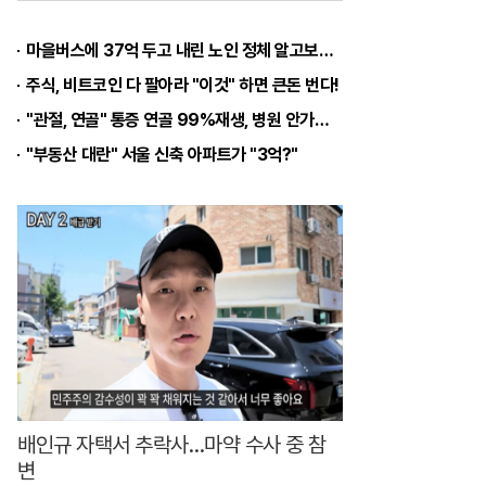
조
가
마을버스에 37억 두고 내린 노인 정체 알고보니..!
입
주식, 비트코인 다 팔아라 "이것" 하면 큰돈 번다!
을
"관절, 연골" 통증 연골 99%재생, 병원 안가도돼... "충격"
해
"부동산 대란" 서울 신축 아파트가 "3억?"
?
가
성
비
좋
은
후
불
제
배인규 자택서 추락사…마약 수사 중 참
변
상