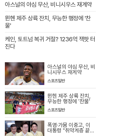
아스널의 야심 무산, 비니시우스 재계약
뮌헨 제주 상륙 잔치, 무능한 행정에 '찬
물'
케인, 토트넘 복귀 거절? 1236억 잭팟 터
진다
아스널의 야심 무산, 비
니시우스 재계약
스포츠일반
뮌헨 제주 상륙 잔치,
무능한 행정에 '찬물'
스포츠일반
폭염·가뭄 이중고, 이
대통령 "취약계층 끝까
지 보호"