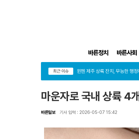
바른정치
바른사회
아스널의 야심 무산, 비니시우스 
뮌헨 제주 상륙 잔치, 무능한 행정에
최근 이슈
폭염·가뭄 이중고, 이 대통령 "취
아스널의 야심 무산, 비니시우스 
마운자로 국내 상륙 4
바른일보
기사 입력 : 2026-05-07 15:42