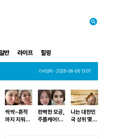
검
색
일반
라이프
힐링
기사입력 - 2026-08-06 13:50
기사입력 - 2026-08-06 13:01
기사입력 - 2026-08-06 12:32
기사입력 - 2026-08-06 13:50
싹싹~흔적
완벽한 모공,
나는 대한민
까지 지워주
주름케어!홈
국 상위 몇%
는 미친효능
케어 ~리프
상류층일까?
~모공크림
팅모공팩