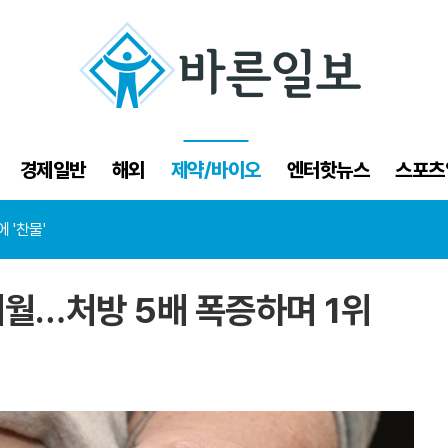
경제일반
해외
제약/바이오
엔터핫뉴스
스포츠
재계약
 '찬물'
약계층 끝까지 보호"
재계약
개월…처방 5배 폭증하며 1위