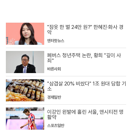
"잠옷 한 벌 24만 원?" 한혜진·화사 경
악
엔터핫뉴스
폐버스 청년주택 논란, 황희 "깊이 사
죄"
바른사회
"삼겹살 20% 비쌌다" 1조 원대 담합 기
소
경제일반
이강인 왼발에 홀린 서울, 맨시티전 맹
활약
스포츠일반