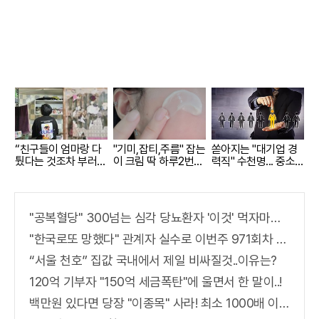
“친구들이 엄마랑 다
"기미,잡티,주름" 잡는
쏟아지는 "대기업 경
퉜다는 것조차 부러워
이 크림 딱 하루2번
력직" 수천명... 중소
요”
발라
기업은 이들 중 고르
면 돼
"공복혈당" 300넘는 심각 당뇨환자 '이것' 먹자마자..바로
"한국로또 망했다" 관계자 실수로 이번주 971회차 번호 6자리 공개!? 꼭 확인해라!
“서울 천호” 집값 국내에서 제일 비싸질것..이유는?
120억 기부자 "150억 세금폭탄"에 울면서 한 말이..!
백만원 있다면 당장 "이종목" 사라! 최소 1000배 이상 증가...충격!!