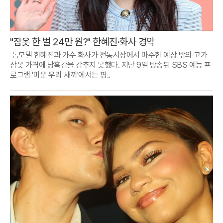
"잠옷 한 벌 24만 원?" 한혜진·화사 경악
톱모델 한혜진과 가수 화사가 전통시장에서 마주한 예상 밖의 고가
잠옷 가격에 당혹감을 감추지 못했다. 지난 9일 방송된 SBS 예능 프
로그램 '미운 우리 새끼'에서는 평..