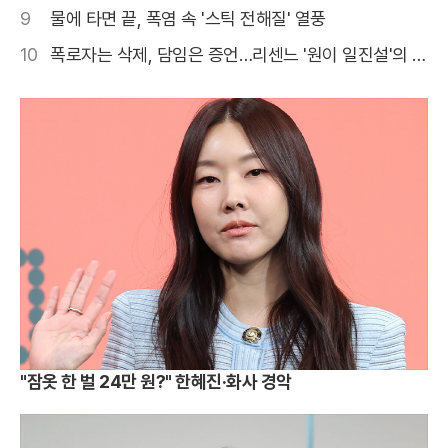
9
물에 타면 끝, 폭염 속 '스틱 전해질' 열풍
10
폭로자는 삭제, 담임은 증언…리센느 '원이 일진설'의 결
말
"잠옷 한 벌 24만 원?" 한혜진·화사 경악