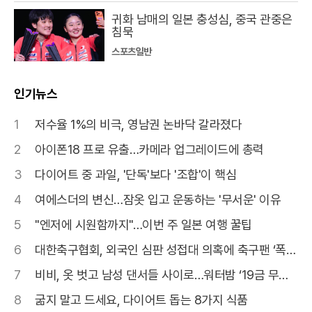
귀화 남매의 일본 충성심, 중국 관중은
침묵
스포츠일반
인기뉴스
1
저수율 1%의 비극, 영남권 논바닥 갈라졌다
2
아이폰18 프로 유출…카메라 업그레이드에 총력
3
다이어트 중 과일, '단독'보다 '조합'이 핵심
4
여에스더의 변신…잠옷 입고 운동하는 '무서운' 이유
5
"엔저에 시원함까지"…이번 주 일본 여행 꿀팁
6
대한축구협회, 외국인 심판 성접대 의혹에 축구팬 ‘폭
발’
7
비비, 옷 벗고 남성 댄서들 사이로…워터밤 ‘19금 무대’
갑론을박
8
굶지 말고 드세요, 다이어트 돕는 8가지 식품