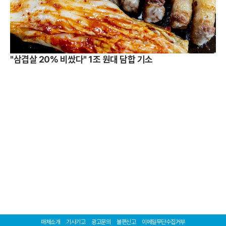
"삼겹살 20% 비쌌다" 1조 원대 담합 기소
매체소개
기사기고
광고문의
불편신고
이메일무단수집거부