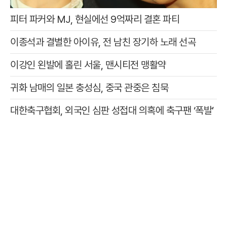
피터 파커와 MJ, 현실에선 9억짜리 결혼 파티
이종석과 결별한 아이유, 전 남친 장기하 노래 선곡
이강인 왼발에 홀린 서울, 맨시티전 맹활약
귀화 남매의 일본 충성심, 중국 관중은 침묵
대한축구협회, 외국인 심판 성접대 의혹에 축구팬 ‘폭발’