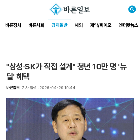
검
색
바른정치
바른사회
경제일반
해외
제약/바이오
엔터핫뉴스
"삼성·SK가 직접 설계" 청년 10만 명 '뉴
딜' 혜택
바른일보
기사 입력 : 2026-04-29 19:44