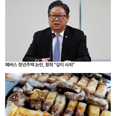
폐버스 청년주택 논란, 황희 "깊이 사죄"