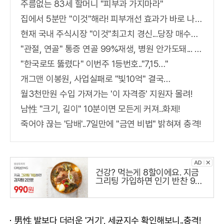
주름없는 83세 할머니 "피부과 가지마라"
집에서 5분만 "이것"해라! 피부개선 효과가 바로 나타난다!!
현재 국내 주식시장 "이것"최고치 경신...당장 매수해라!!
"관절, 연골" 통증 연골 99%재생, 병원 안가도돼... "충격"
"한국로또 뚫렸다" 이번주 1등번호.."7,15…"
개그맨 이봉원, 사업실패로 "빛10억" 결국…
월3천만원 수입 가져가는 '이 자격증' 지원자 몰려!
남性 "크기, 길이" 10분이면 모든게 커져..화제!
죽어야 끊는 '담배'..7일만에 "금연 비법" 밝혀져 충격!
건강? 먹는게 8할이에요. 지금
그리팅 가입하면 인기 반찬 990
원
男性 발보다 더러운 '거기', 세균지수 확인해보니..충격!